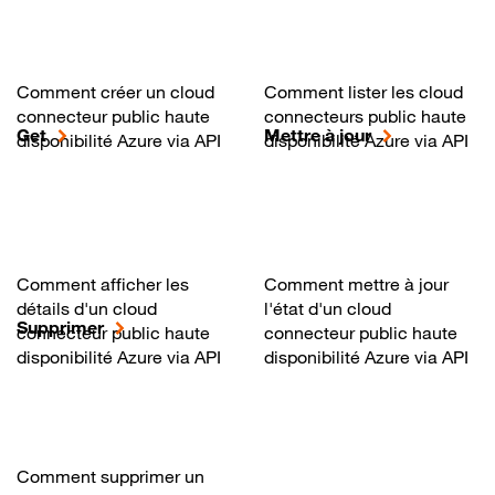
Comment créer un cloud
Comment lister les cloud
connecteur public haute
connecteurs public haute
Get
Mettre à jour
disponibilité Azure via API
disponibilité Azure via API
Comment afficher les
Comment mettre à jour
détails d'un cloud
l'état d'un cloud
Supprimer
connecteur public haute
connecteur public haute
disponibilité Azure via API
disponibilité Azure via API
Comment supprimer un