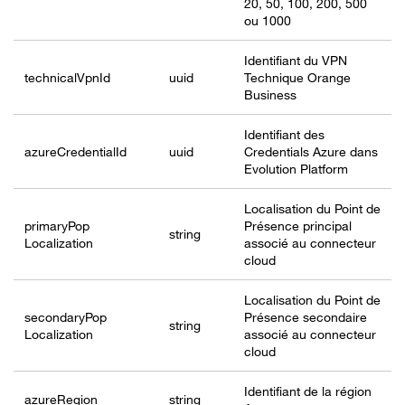
20, 50, 100, 200, 500
ou 1000
Identifiant du VPN
technicalVpn
Id
uuid
Technique Orange
Business
Identifiant des
azureCredential
Id
uuid
Credentials Azure dans
Evolution Platform
Localisation du Point de
primaryPop
Présence principal
string
Localization
associé au connecteur
cloud
Localisation du Point de
secondaryPop
Présence secondaire
string
Localization
associé au connecteur
cloud
Identifiant de la région
azureRegion
string