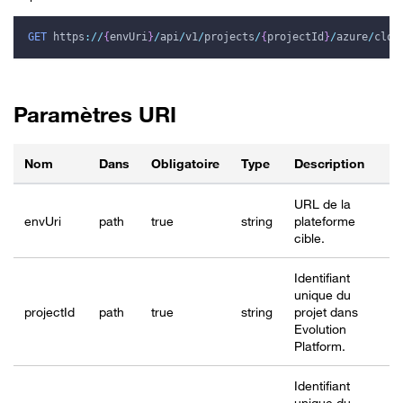
GET
https
:
/
/
{
envUri
}
/
api
/
v1
/
projects
/
{
projectId
}
/
azure
/
clou
Paramètres URI
Nom
Dans
Obligatoire
Type
Description
URL de la
envUri
path
true
string
plateforme
cible.
Identifiant
unique du
project
Id
path
true
string
projet dans
Evolution
Platform.
Identifiant
unique du