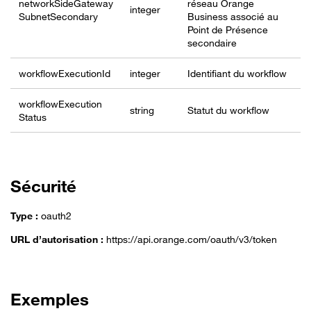
networkSideGateway
réseau Orange
integer
SubnetSecondary
Business associé au
Point de Présence
secondaire
workflow
Execution
Id
integer
Identifiant du workflow
workflow
Execution
string
Statut du workflow
Status
Sécurité
Type :
oauth2
URL d’autorisation :
https://api.orange.com/oauth/v3/token
Exemples