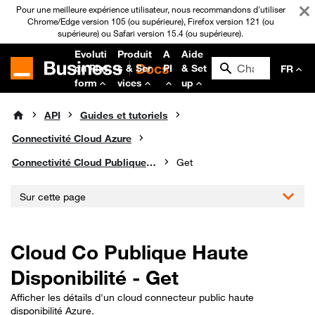
Pour une meilleure expérience utilisateur, nous recommandons d'utiliser
Chrome/Edge version 105 (ou supérieure), Firefox version 121 (ou
supérieure) ou Safari version 15.4 (ou supérieure).
Evoluti
Produit
A
Aide
on Plat
s & Ser
PI
& Set
FR
form
vices
up
API
Guides et tutoriels
Connectivité Cloud Azure
Connectivité Cloud Publique Haute Disponibilité
Get
Sur cette page
Cloud Co Publique Haute
Disponibilité - Get
Afficher les détails d'un cloud connecteur public haute
disponibilité Azure.