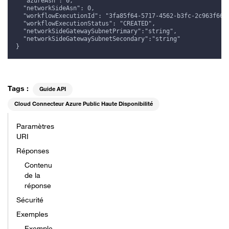
  "azureAsn": 0,
  "networkSideAsn": 0,
  "workflowExecutionId": "3fa85f64-5717-4562-b3fc-2c963f66a
  "workflowExecutionStatus": "CREATED",
  "networkSideGatewaySubnetPrimary":"string",
  "networkSideGatewaySubnetSecondary":"string"
}
Tags :
Guide API
Cloud Connecteur Azure Public Haute Disponibilité
Paramètres
URI
Réponses
Contenu
de la
réponse
Sécurité
Exemples
Exemple