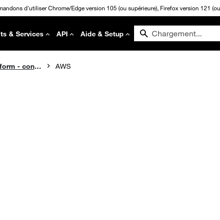
mandons d'utiliser Chrome/Edge version 105 (ou supérieure), Firefox version 121 (ou 
ts & Services
API
Aide & Setup
API Evolution Platform - connectivité Cloud
AWS